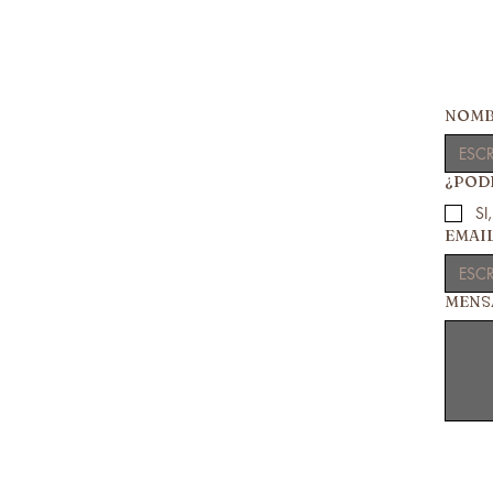
NOMB
¿PODR
SI
EMAI
MENS